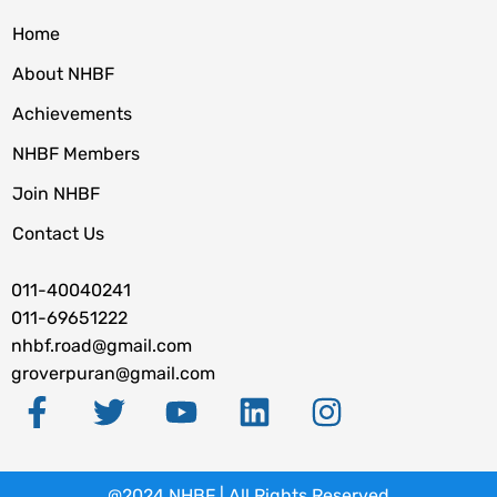
Home
About NHBF
Achievements
NHBF Members
Join NHBF
Contact Us
011-40040241
011-69651222
nhbf.road@gmail.com
groverpuran@gmail.com
@2024 NHBF | All Rights Reserved