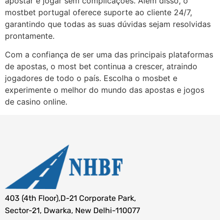
apostar e jogar sem complicações. Além disso, o
mostbet portugal oferece suporte ao cliente 24/7,
garantindo que todas as suas dúvidas sejam resolvidas
prontamente.
Com a confiança de ser uma das principais plataformas
de apostas, o most bet continua a crescer, atraindo
jogadores de todo o país. Escolha o mosbet e
experimente o melhor do mundo das apostas e jogos
de casino online.
403 (4th Floor),D-21 Corporate Park,
Sector-21, Dwarka, New Delhi-110077