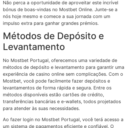
Não perca a oportunidade de aproveitar este incrível
bónus de boas-vindas no Mostbet Online. Junte-se a
nós hoje mesmo e comece a sua jornada com um
impulso extra para ganhar grandes prémios.
Métodos de Depósito e
Levantamento
No Mostbet Portugal, oferecemos uma variedade de
métodos de depósito e levantamento para garantir uma
experiência de casino online sem complicações. Com o
Mostbet, você pode facilmente fazer depósitos e
levantamentos de forma rápida e segura. Entre os
métodos disponíveis estão cartões de crédito,
transferências bancárias e e-wallets, todos projetados
para atender às suas necessidades.
Ao fazer login no Mostbet Portugal, você terá acesso a
um sistema de pagamentos eficiente e confiável. O