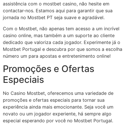
assistência com o mostbet casino, não hesite em
contactar-nos. Estamos aqui para garantir que sua
jornada no Mostbet PT seja suave e agradável.
Com o Mostbet, não apenas tem acesso a um incrível
casino online, mas também a um suporte ao cliente
dedicado que valoriza cada jogador. Experimente já o
Mostbet Portugal e descubra por que somos a escolha
número um para apostas e entretenimento online!
Promoções e Ofertas
Especiais
No Casino Mostbet, oferecemos uma variedade de
promoções e ofertas especiais para tornar sua
experiência ainda mais emocionante. Seja você um
novato ou um jogador experiente, há sempre algo
especial esperando por você no Mostbet Portugal.