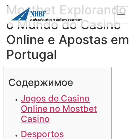
Mostbet Explorando
o Mundo do Casino
Online e Apostas em
Portugal
Содержимое
Jogos de Casino
Online no Mostbet
Casino
Desportos