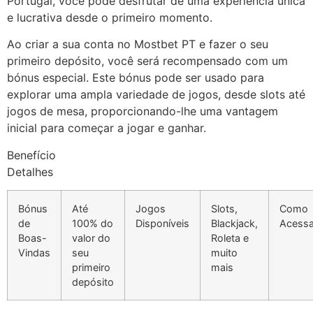
Portugal, você pode desfrutar de uma experiência única
e lucrativa desde o primeiro momento.
Ao criar a sua conta no Mostbet PT e fazer o seu
primeiro depósito, você será recompensado com um
bónus especial. Este bónus pode ser usado para
explorar uma ampla variedade de jogos, desde slots até
jogos de mesa, proporcionando-lhe uma vantagem
inicial para começar a jogar e ganhar.
Benefício
Detalhes
Bónus
Até
Jogos
Slots,
Como
de
100% do
Disponíveis
Blackjack,
Acessa
Boas-
valor do
Roleta e
Vindas
seu
muito
primeiro
mais
depósito